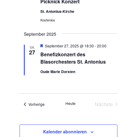
Picknick Konzert
St. Antonius-Kirche
Kostenlos
September 2025
Hervorgehoben
September 27, 2025 @ 18:30
-
20:00
SA.
27
Benefizkonzert des
Blasorchesters St. Antonius
Oude Marie Dorsten
Heute
Nächste
Veranstaltungen
Vorherige
Veranstaltunge
Kalender abonnieren