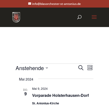
info@blasorchester-st-antonius.de
Veranstaltungen
Veranstal
Veranst
Anstehende
Suche
Liste
Ansicht
Suche
Datum
Navigat
und
Mai 2024
wählen.
Ansichten,
Mai 9, 2024
DO.
Navigation
9
Vorparade Holsterhausen-Dorf
St. Antonius-Kirche