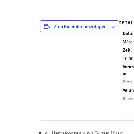
DETAI
Zum Kalender hinzufügen
Datu
März 
Zeit:
10:00
Veran
e:
Proze
Veran
Kirch
Herbstkonzert 2023 Sunset Music