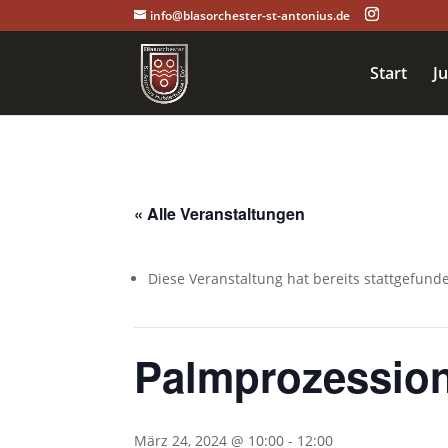
info@blasorchester-st-antonius.de
Start
J
« Alle Veranstaltungen
Diese Veranstaltung hat bereits stattgefund
Palmprozessio
März 24, 2024 @ 10:00
-
12:00