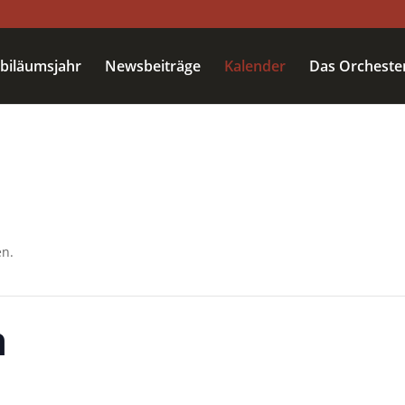
ubiläumsjahr
Newsbeiträge
Kalender
Das Orcheste
en.
n