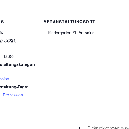
LS
VERANSTALTUNGSORT
m:
Kindergarten St. Antonius
24, 2024
 - 12:00
staltungskategori
ssion
staltung-Tags:
e
,
Prozession
Picknickkonzert 20