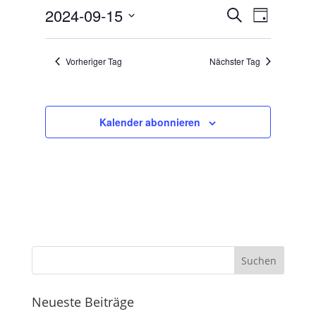
15,
Veranstal
Veranst
2024-09-15
Suche
Tag
2024
Ansicht
Suche
Datum
Navigat
und
wählen.
Vorheriger Tag
Nächster Tag
Ansichten,
Navigation
Kalender abonnieren
Neueste Beiträge